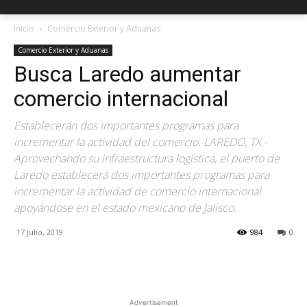
Inicio
Comercio Exterior y Aduanas
Comercio Exterior y Aduanas
Busca Laredo aumentar
comercio internacional
Establecerán dos importantes programas para
incrementar la actividad del comercio. LAREDO, TX.-
Aprovechando su infraestructura logística, el puerto de
Laredo establecerá dos importantes programas para
incrementar la actividad de comercio internacional
apoyándose en el estado mexicano de Jalisco.
17 julio, 2019
984
0
Facebook
X
Pinterest
Advertisement