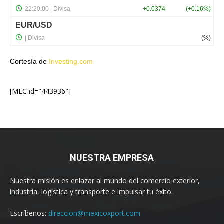
Cortesía de
Investing.com
[MEC id="443936"]
NUESTRA EMPRESA
Nuestra misión es enlazar al mundo del comercio exterior,
industria, logística y transporte e impulsar tu éxito.
Escríbenos:
direccion@mexicoxport.com