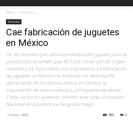
Inicio
Articulos
Articulos
Cae fabricación de juguetes
en México
De los insumos que utiliza la industria del juguete para su
producción, se señaló que 46.7 por ciento son de origen
nacional y 53.3 por ciento son importados. La fabricación
de juguetes en México ha mostrado un desempeño
decreciente en los últimos años y, en cambio, la
importación de esos productos, principalmente desde
China, ha ido en aumento, informó este lunes el Instituto
Nacional de Estadística y Geografía (Inegi).
7 enero, 2020
785
0
Facebook
X
Pinterest