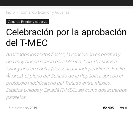
Inicio
Comercio Exterior y Aduanas
Comercio Exterior y Aduanas
Celebración por la aprobación
del T-MEC
Analizados los textos finales, la conclusión es positiva y
una muy buena noticia para México. Con 107 votos a
favor y uno en contra (del senador independiente Emilio
Álvarez), el pleno del Senado de la República aprobó el
protocolo modificatorio del Tratado entre México,
Estados Unidos y Canadá (T-MEC), así como dos acuerdos
paralelos.
13 diciembre, 2019
905
0
Facebook
X
Pinterest