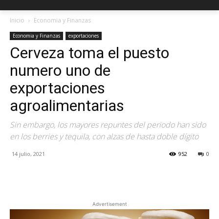
Inicio
Economia y Finanzas
Economia y Finanzas
exportaciones
Cerveza toma el puesto
numero uno de
exportaciones
agroalimentarias
Sin embargo, los mayores repuntes del periodo han sido
en los berries y tequila, con alzas de hasta doble dígito
14 julio, 2021
952
0
Facebook
X
Pinterest
Advertisement