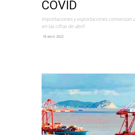
COVID
Importaciones y exportaciones comienzan a
en las cifras de abril
18 abril, 2022
Facebook
X
Pinterest