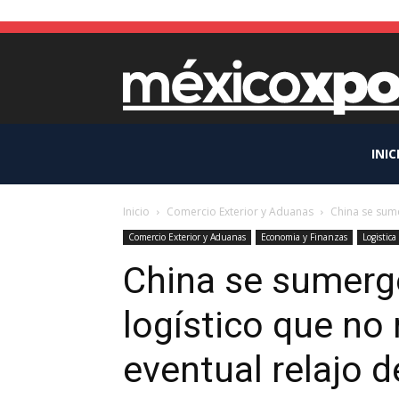
INIC
Inicio
Comercio Exterior y Aduanas
China se sume
Comercio Exterior y Aduanas
Economia y Finanzas
Logistica
China se sumerg
logístico que no
eventual relajo d