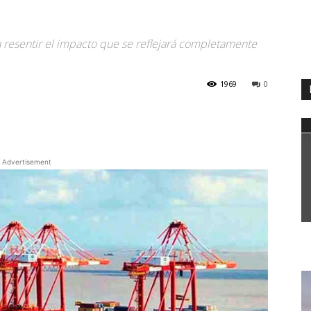
 resentir el impacto que se reflejará completamente
1969
0
WhatsApp
Advertisement