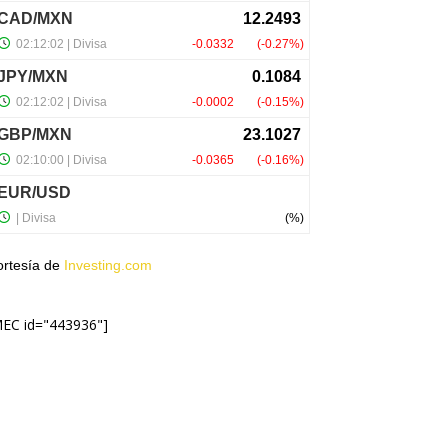
ortesía de
Investing.com
MEC id="443936"]