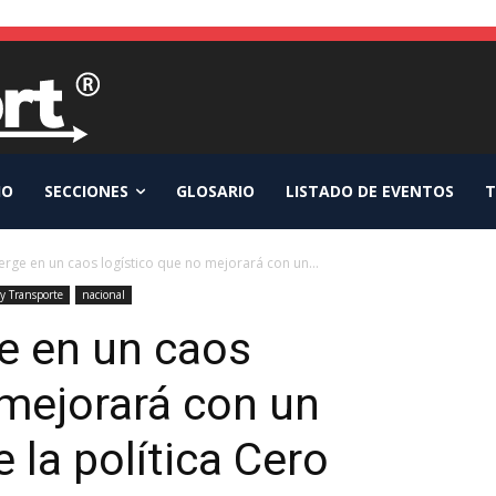
IO
SECCIONES
GLOSARIO
LISTADO DE EVENTOS
T
rge en un caos logístico que no mejorará con un...
 y Transporte
nacional
e en un caos
 mejorará con un
e la política Cero