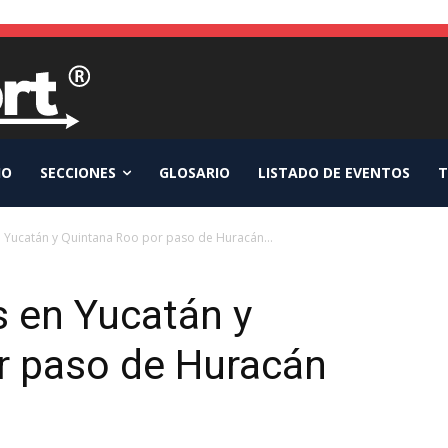
IO
SECCIONES
GLOSARIO
LISTADO DE EVENTOS
T
n Yucatán y Quintana Roo por paso de Huracán...
s en Yucatán y
r paso de Huracán