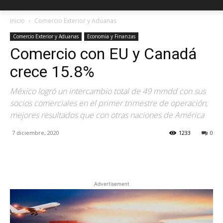
Inicio
Comercio Exterior y Aduanas
Comercio Exterior y Aduanas
Economia y Finanzas
Comercio con EU y Canadá
crece 15.8%
México logró un intercambio total de 49 mmdd con sus
socios comerciales en el primer trimestre de operación;
mejores resultados que con otras naciones de América
7 diciembre, 2020
1233
0
Facebook
X
Pinterest
Advertisement