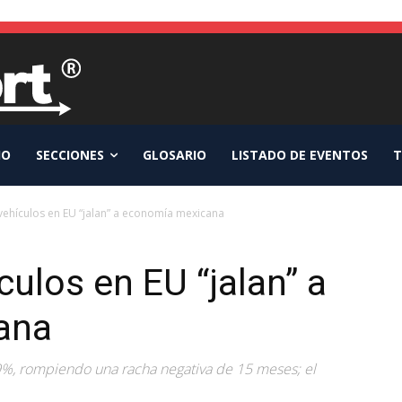
IO
SECCIONES
GLOSARIO
LISTADO DE EVENTOS
T
ehículos en EU “jalan” a economía mexicana
ulos en EU “jalan” a
ana
9%, rompiendo una racha negativa de 15 meses; el