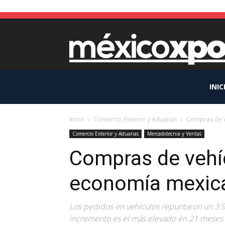
INIC
Inicio
Comercio Exterior y Aduanas
Compras de v
Comercio Exterior y Aduanas
Mercadotecnia y Ventas
Compras de vehíc
economía mexic
Los pedidos en vehículos repuntaron un 3.
incremento es el más elevado en 21 meses