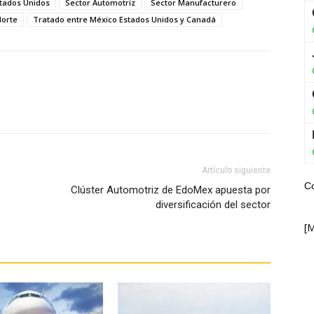
stados Unidos
Sector Automotriz
Sector Manufacturero
Norte
Tratado entre México Estados Unidos y Canadá
WhatsApp
Artículo siguiente
C
Clúster Automotriz de EdoMex apuesta por
diversificación del sector
[