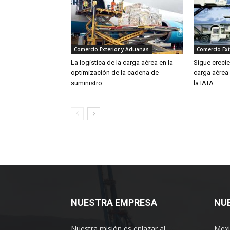
Comercio Exterior y Aduanas
Comercio Ext
La logística de la carga aérea en la
Sigue creci
optimización de la cadena de
carga aérea
suministro
la IATA
NUESTRA EMPRESA
NU
Nuestra misión es enlazar al
Mexi