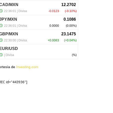
ortesía de
Investing.com
MEC id="443936"]