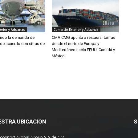
erior y Aduanas
Comercio Exterior y Aduanas
endo la demanda de
CMA CMG apunta a restaurar tarifas
 de acuerdo con cifras de
desde el norte de Europa y
Mediterráneo hacia EEUU, Canadá y
México
ESTRA UBICACION
S
coxport Global Group S.A de C.V