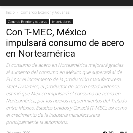
Inicio
Comercio Exterior y Aduanas
Comercio Exterior y Aduanas
importaciones
Con T-MEC, México
impulsará consumo de acero
en Norteamérica
El consumo de acero en Norteamérica mejorará gracias
al aumento del consumo en México que superará al de
EU por el incremento de la producción manufacturera.
Steel Dynamics, el productor de acero estadunidense,
estimó que México impulsará el consumo de acero en
Norteamérica, por los nuevos requerimientos del Tratado
entre México, Estados Unidos y Canadá (T-MEC), así como
el crecimiento de la industria manufacturera,
principalmente la automotriz.
24 enero, 2020
762
0