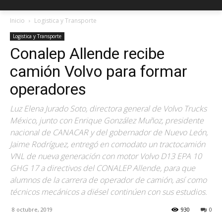
Inicio
Logistica y Transporte
Logistica y Transporte
Conalep Allende recibe
camión Volvo para formar
operadores
Luz Elena Jurado Soto, directora general de Volvo Trucks
México, junto con Enrique González Muñoz, presidente
nacional de CANACAR y del gobernador de Nuevo León,
Jaime Rodríguez, entregó en comodato un tractocamión
VNL de nueva generación con motor Volvo D13 EPA 10
GHG 17 a directivos del CONALEP Allende, para que
alumnos de la carrera de operador de camión, así como
técnicos mecánicos a diésel continúen con sus estudios.
8 octubre, 2019
930
0