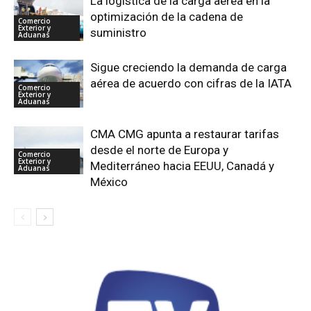
La logística de la carga aérea en la
optimización de la cadena de
Comercio
Exterior y
suministro
Aduanas
Sigue creciendo la demanda de carga
aérea de acuerdo con cifras de la IATA
Comercio
Exterior y
Aduanas
CMA CMG apunta a restaurar tarifas
desde el norte de Europa y
Comercio
Exterior y
Mediterráneo hacia EEUU, Canadá y
Aduanas
México