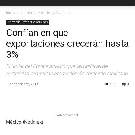
Inicio
Comercio Exterior y Aduanas
Comercio Exterior y Aduanas
Confían en que
exportaciones crecerán hasta
3%
El titular del Comce advirtió que las políticas de
austeridad complican promoción de comercio mexicano
5 septiembre, 2019
880
0
Facebook
X
Pinterest
Advertisement
México (Notimex) –