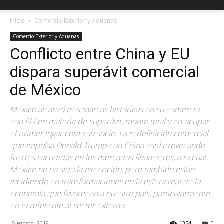
Inicio
Comercio Exterior y Aduanas
Comercio Exterior y Aduanas
Conflicto entre China y EU
dispara superávit comercial
de México
México alcanzó tres marcas históricas en su comercio
con EU en materia de superávit, monto total y en ocupar
el primer lugar como su socio. La redefinición comercial
que impulsa Donald Trump con China está provocando
fuertes sacudidas en los mercados financieros, a lo cual
México no ha sido la excepción, pero también están
incidiendo en transformaciones en la esfera real de la
economía que favorecen a nuestro país, particularmente
en lo referente al sector externo.
5 agosto, 2019
1354
0