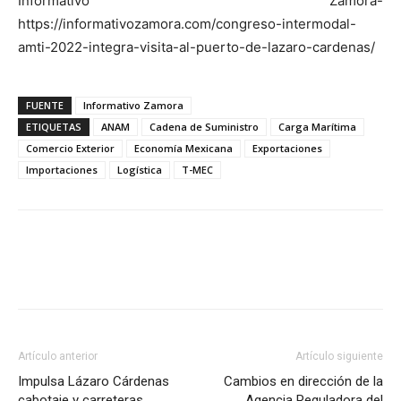
Informativo Zamora-
https://informativozamora.com/congreso-intermodal-
amti-2022-integra-visita-al-puerto-de-lazaro-cardenas/
FUENTE
Informativo Zamora
ETIQUETAS
ANAM
Cadena de Suministro
Carga Marítima
Comercio Exterior
Economía Mexicana
Exportaciones
Importaciones
Logística
T-MEC
Facebook
X
Pinterest
Artículo anterior
Artículo siguiente
Impulsa Lázaro Cárdenas
Cambios en dirección de la
cabotaje y carreteras
Agencia Reguladora del