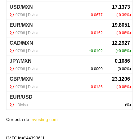
Cortesía de
Investing.com
[MEC id="443936"]