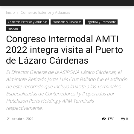
Inicio
Comercio Exterior y Aduanas
Comercio Exterior y Aduanas
Economia y Finanzas
Logistica y Transporte
nacional
Congreso Intermodal AMTI
2022 integra visita al Puerto
de Lázaro Cárdenas
El Director General de la ASIPONA Lázaro Cárdenas, el
Almirante Retirado Jorge Luis Cruz Ballado fue el anfitrión
de este recorrido que incluyó la visita a las Terminales
Especializadas de Contenedores I y II operadas por
Hutchison Ports Holding y APM Terminals
respectivamente.
21 octubre, 2022
1731
0
Facebook
X
Pinterest