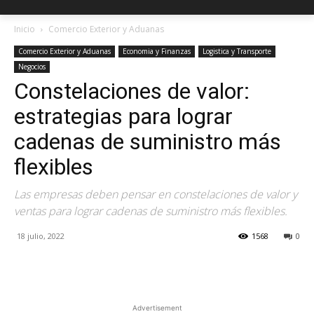
Inicio
Comercio Exterior y Aduanas
Comercio Exterior y Aduanas
Economia y Finanzas
Logistica y Transporte
Negocios
Constelaciones de valor:
estrategias para lograr
cadenas de suministro más
flexibles
Las empresas deben pensar en constelaciones de valor y
ventas para lograr cadenas de suministro más flexibles.
18 julio, 2022
1568
0
Facebook
X
Pinterest
Advertisement