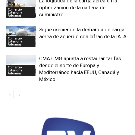
La logística de la carga aérea en la
optimización de la cadena de
Comercio
Exterior y
suministro
Aduanas
Sigue creciendo la demanda de carga
aérea de acuerdo con cifras de la IATA
Comercio
Exterior y
Aduanas
CMA CMG apunta a restaurar tarifas
desde el norte de Europa y
Comercio
Exterior y
Mediterráneo hacia EEUU, Canadá y
Aduanas
México