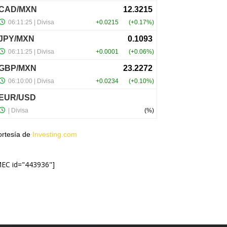
ortesía de
Investing.com
MEC id="443936"]