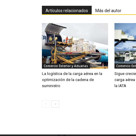
Artículos relacionados
Más del autor
Comercio Exterior y Aduanas
Comercio Ext
La logística de la carga aérea en la
Sigue creci
optimización de la cadena de
carga aérea
suministro
la IATA