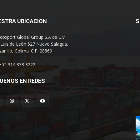
ESTRA UBICACION
S
coxport Global Group S.A de C.V
 Luis de León 527 Nuevo Salagua,
anillo, Colima. C.P. 28869
 +52 314 333 3222
UENOS EN REDES