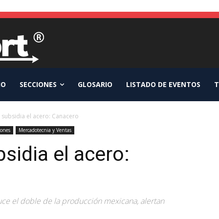
IO
SECCIONES
GLOSARIO
LISTADO DE EVENTOS
T
 subsidia el acero: Canacero
iones
Mercadotecnia y Ventas
sidia el acero:
ce el doble de la producción mexicana, alertan