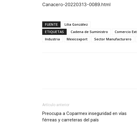
Canacero-20220313-0089.html
FUENTE
Lilia González
ETIQUETAS
Cadena de Suministro
Comercio Ext
Industria
Mexicoxport
Sector Manufacturero
Facebook
X
Pinterest
Artículo anterior
Preocupa a Coparmex inseguridad en vías
férreas y carreteras del país