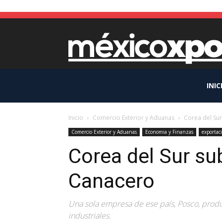
INIC
Inicio
Comercio Exterior y Aduanas
Corea del Sur
Comercio Exterior y Aduanas
Economia y Finanzas
exportac
Corea del Sur sub
Canacero
Una sola empresa de ese país, Posco, produ
industriales.