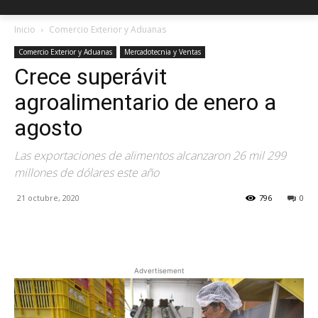
Inicio
Comercio Exterior y Aduanas
Comercio Exterior y Aduanas
Mercadotecnia y Ventas
Crece superávit
agroalimentario de enero a
agosto
Las exportaciones de alimentos alcanzaron 26 mil 299
millones de dólares este año
21 octubre, 2020
796
0
Facebook
X
Pinterest
Advertisement