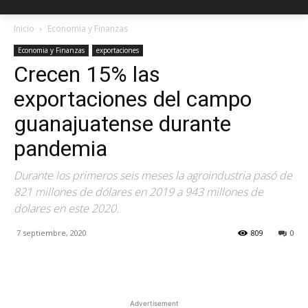
Inicio
Economia y Finanzas
Economia y Finanzas
exportaciones
Crecen 15% las
exportaciones del campo
guanajuatense durante
pandemia
Durante los primeros seis meses la agroindustria pasó de
821 millones de dólares en 2019 a 943 millones de
dolares en este 2020.
7 septiembre, 2020
809
0
Facebook
X
Pinterest
Advertisement