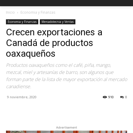
Inicio
Economia y Finanzas
Economia y Finanzas
Mercadotecnia y Ventas
Crecen exportaciones a
Canadá de productos
oaxaqueños
Productos oaxaqueños como el café, piña, mango,
mezcal, miel y artesanías de barro, son algunos que
forman parte de la lista de mayor exportación al mercado
canadiense.
9 noviembre, 2020
910
0
Facebook
X
Pinterest
Advertisement