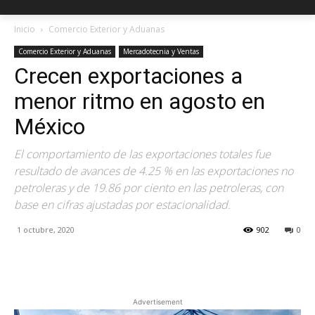
Inicio
Comercio Exterior y Aduanas
Comercio Exterior y Aduanas
Mercadotecnia y Ventas
Crecen exportaciones a
menor ritmo en agosto en
México
El comportamiento de las exportaciones totales fue
resultado de avances de 4.25 % en las exportaciones no
petroleras y de 19.86 por ciento en las petroleras, con
base en cifras ajustadas por estacionalidad.
1 octubre, 2020
902
0
Facebook
X
Pinterest
Advertisement