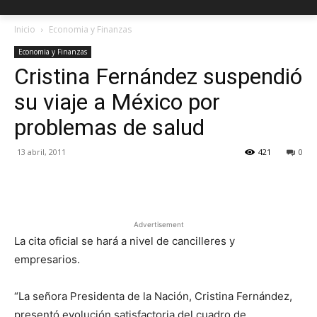
Inicio
Economia y Finanzas
Economia y Finanzas
Cristina Fernández suspendió
su viaje a México por
problemas de salud
13 abril, 2011
421
0
Facebook
X
Pinterest
Advertisement
La cita oficial se hará a nivel de cancilleres y
empresarios.
“La señora Presidenta de la Nación, Cristina Fernández,
presentó evolución satisfactoria del cuadro de