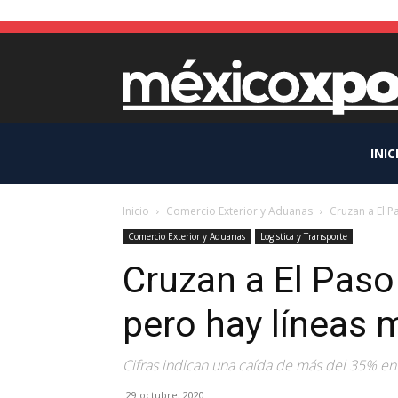
INIC
Inicio
Comercio Exterior y Aduanas
Cruzan a El 
Comercio Exterior y Aduanas
Logistica y Transporte
Cruzan a El Pas
pero hay líneas 
Cifras indican una caída de más del 35% en 
29 octubre, 2020