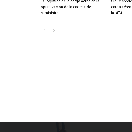
La logística de la carga aérea en la
Sigue creci
optimización de la cadena de
carga aérea
suministro
la IATA