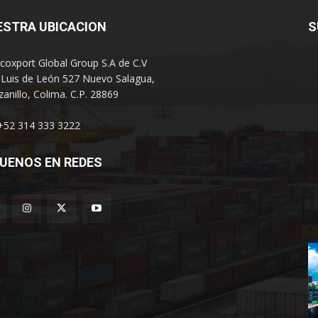
ESTRA UBICACION
S
coxport Global Group S.A de C.V
 Luis de León 527 Nuevo Salagua,
anillo, Colima. C.P. 28869
 +52 314 333 3222
UENOS EN REDES