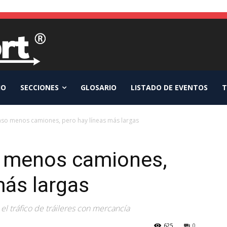
IO
SECCIONES
GLOSARIO
LISTADO DE EVENTOS
T
Paso menos camiones, pero hay líneas más largas
o menos camiones,
más largas
el tráfico de tráileres con mercancía
625
0