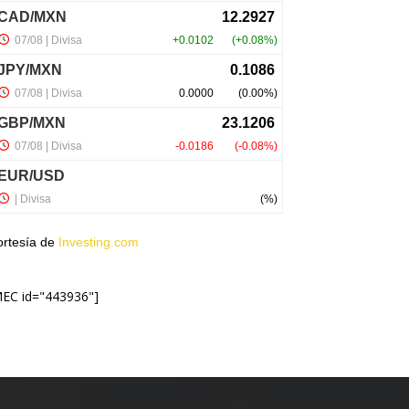
ortesía de
Investing.com
MEC id="443936"]