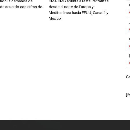
endo la demanda de
CMA CMG apunta a restaurar tarifas
 de acuerdo con cifras de
desde el norte de Europa y
Mediterráneo hacia EEUU, Canadá y
México
C
[