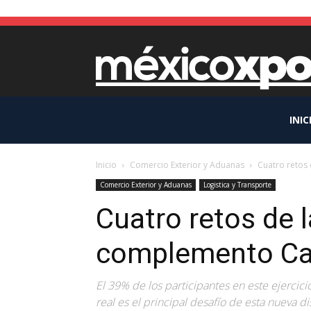
INIC
Inicio
Comercio Exterior y Aduanas
Cuatro retos 
Comercio Exterior y Aduanas
Logistica y Transporte
Cuatro retos de l
complemento Ca
El 39% de los participantes en este ejercic
real es el principal desafío de esta nueva di