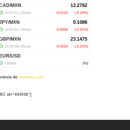
ortesía de
Investing.com
MEC id="443936"]