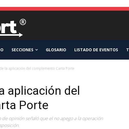
IO
SECCIONES
GLOSARIO
LISTADO DE EVENTOS
T
de la aplicación del complemento Carta Porte
a aplicación del
rta Porte
io de opinión señaló que el no apego a la operación
sposición.