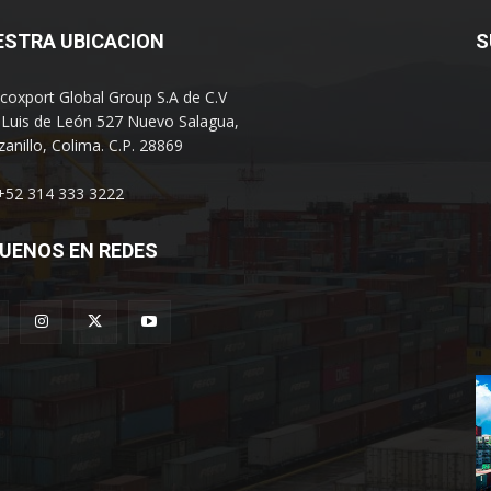
ESTRA UBICACION
S
coxport Global Group S.A de C.V
 Luis de León 527 Nuevo Salagua,
anillo, Colima. C.P. 28869
 +52 314 333 3222
UENOS EN REDES