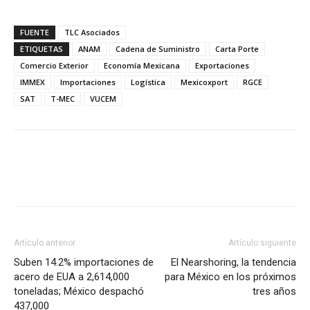
FUENTE
TLC Asociados
ETIQUETAS
ANAM
Cadena de Suministro
Carta Porte
Comercio Exterior
Economía Mexicana
Exportaciones
IMMEX
Importaciones
Logística
Mexicoxport
RGCE
SAT
T-MEC
VUCEM
Facebook
X
Pinterest
Artículo anterior
Artículo siguiente
Suben 14.2% importaciones de
El Nearshoring, la tendencia
acero de EUA a 2,614,000
para México en los próximos
toneladas; México despachó
tres años
437,000