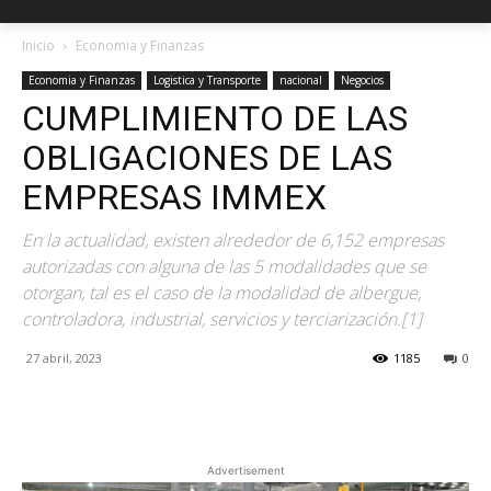
Inicio
Economia y Finanzas
Economia y Finanzas
Logistica y Transporte
nacional
Negocios
CUMPLIMIENTO DE LAS
OBLIGACIONES DE LAS
EMPRESAS IMMEX
En la actualidad, existen alrededor de 6,152 empresas
autorizadas con alguna de las 5 modalidades que se
otorgan, tal es el caso de la modalidad de albergue,
controladora, industrial, servicios y terciarización.[1]
27 abril, 2023
1185
0
Facebook
X
Pinterest
Advertisement