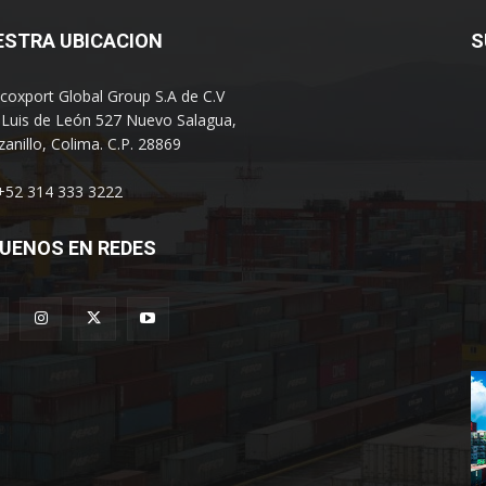
ESTRA UBICACION
S
coxport Global Group S.A de C.V
 Luis de León 527 Nuevo Salagua,
anillo, Colima. C.P. 28869
 +52 314 333 3222
UENOS EN REDES