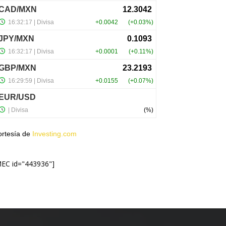
ortesía de
Investing.com
MEC id="443936"]