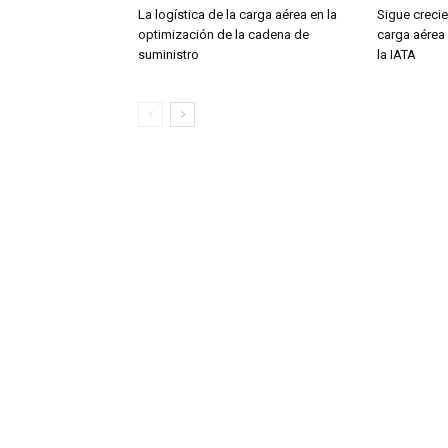
La logística de la carga aérea en la
Sigue creci
optimización de la cadena de
carga aérea
suministro
la IATA