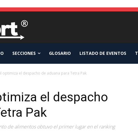
IO
SECCIONES
GLOSARIO
LISTADO DE EVENTOS
T
il optimiza el despacho de aduana para Tetra Pak
ptimiza el despacho
etra Pak
to de alimentos obtuvo el primer lugar en el ranking