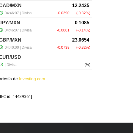
ortesía de
Investing.com
MEC id="443936"]