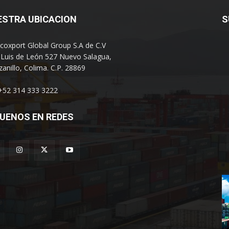
ESTRA UBICACION
S
coxport Global Group S.A de C.V
 Luis de León 527 Nuevo Salagua,
anillo, Colima. C.P. 28869
 +52 314 333 3222
UENOS EN REDES