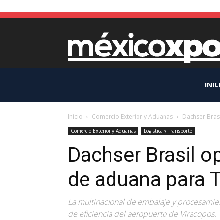
INIC
Inicio
Comercio Exterior y Aduanas
Dachser Bras
Comercio Exterior y Aduanas
Logistica y Transporte
Dachser Brasil o
de aduana para T
La multinacional de embalaje y procesamien
de eficiencia del aeropuerto de Viracopos.