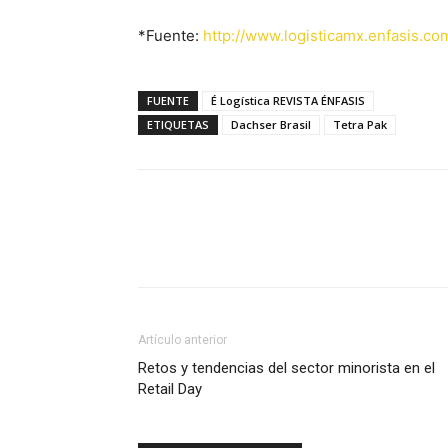
*Fuente:
http://www.logisticamx.enfasis.co
FUENTE
É Logística REVISTA ÉNFASIS
ETIQUETAS
Dachser Brasil
Tetra Pak
Facebook
X
Pinterest
Artículo anterior
Retos y tendencias del sector minorista en el
Retail Day