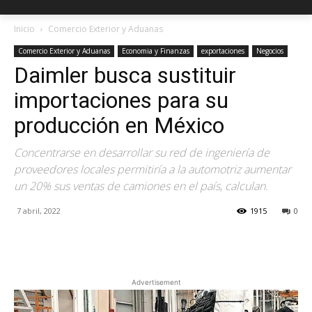
Inicio
Comercio Exterior y Aduanas
Comercio Exterior y Aduanas
Economia y Finanzas
exportaciones
Negocios
Daimler busca sustituir
importaciones para su
producción en México
Concentrarse en desarrollar su red de ingeniería de
proveedores locales permitiría a la automotriz aumentar
un 20% sus ventas de camiones en el país, calculan.
7 abril, 2022
1915
0
Facebook
X
Pinterest
Advertisement