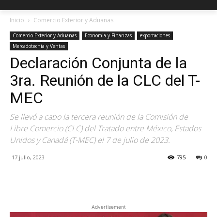
Inicio
Comercio Exterior y Aduanas
Comercio Exterior y Aduanas
Economia y Finanzas
exportaciones
Mercadotecnia y Ventas
Declaración Conjunta de la
3ra. Reunión de la CLC del T-
MEC
Se llevó a cabo la tercera reunión de la Comisión de
Libre Comercio (CLC) del Tratado entre México, Estados
Unidos y Canadá (T-MEC) el 7 de julio de 2023.
17 julio, 2023
795
0
Facebook
X
Pinterest
Advertisement