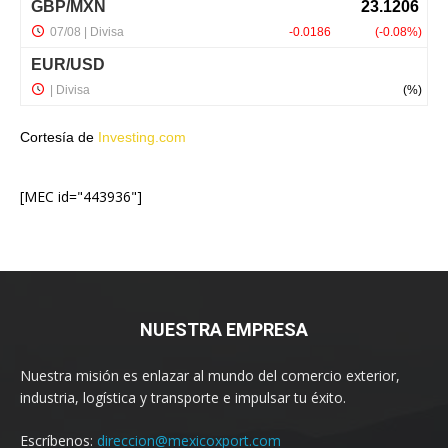
Cortesía de
Investing.com
[MEC id="443936"]
NUESTRA EMPRESA
Nuestra misión es enlazar al mundo del comercio exterior,
industria, logística y transporte e impulsar tu éxito.
Escríbenos:
direccion@mexicoxport.com