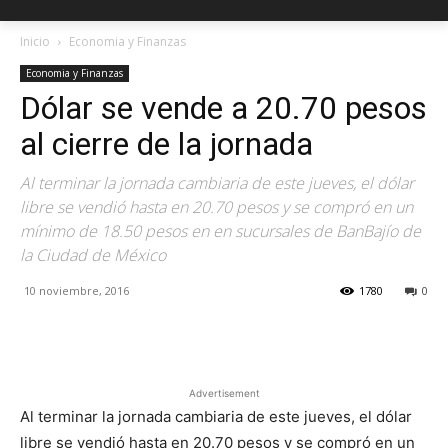
Inicio
Economia y Finanzas
Economia y Finanzas
Dólar se vende a 20.70 pesos
al cierre de la jornada
Al terminar la jornada cambiaria de este jueves, el dólar
libre se vendió hasta en 20.70 pesos y se compró en un
mínimo de 18.50 pesos en en sucursales de BanBajío de
la Ciudad de México
10 noviembre, 2016
1780
0
Facebook
X
Pinterest
Advertisement
Al terminar la jornada cambiaria de este jueves, el dólar
libre se vendió hasta en 20.70 pesos y se compró en un