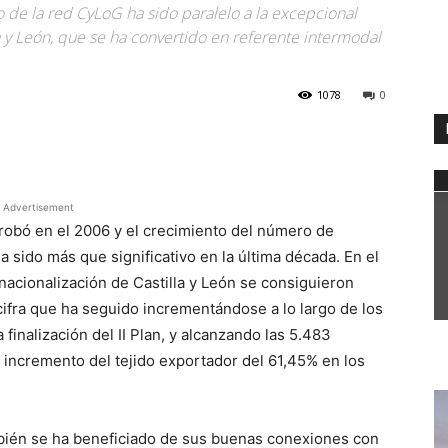
ro de la red CyLoG ha sido paralelo a la excepcional
a y León, que se ha convertido en referente intermodal
1078
0
WhatsApp
Advertisement
robó en el 2006 y el crecimiento del número de
 sido más que significativo en la última década. En el
ernacionalización de Castilla y León se consiguieron
ifra que ha seguido incrementándose a lo largo de los
 finalización del II Plan, y alcanzando las 5.483
 incremento del tejido exportador del 61,45% en los
mbién se ha beneficiado de sus buenas conexiones con