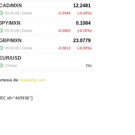
ortesía de
Investing.com
MEC id="443936"]