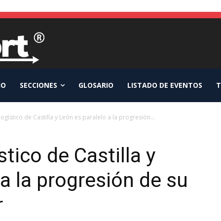
IO
SECCIONES
GLOSARIO
LISTADO DE EVENTOS
T
logístico de Castilla y León es paralelo a la progresión...
stico de Castilla y
a la progresión de su
r