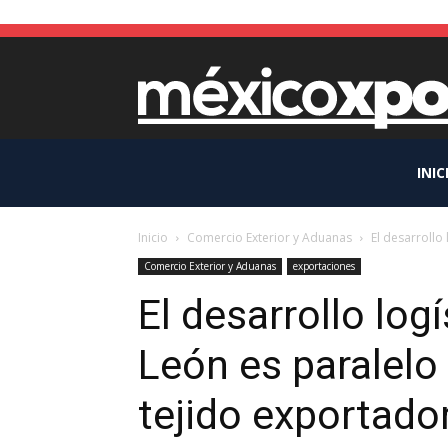
INIC
Inicio
Comercio Exterior y Aduanas
El desarrollo 
Comercio Exterior y Aduanas
exportaciones
El desarrollo logí
León es paralelo 
tejido exportado