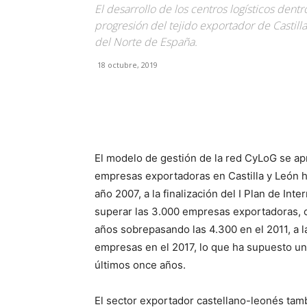
El desarrollo de los centros logísticos dent
progresión del tejido exportador de Castill
del Norte de España.
18 octubre, 2019
Facebook
X
Pinterest
El modelo de gestión de la red CyLoG se ap
empresas exportadoras en Castilla y León ha
año 2007, a la finalización del I Plan de Int
superar las 3.000 empresas exportadoras, c
años sobrepasando las 4.300 en el 2011, a la
empresas en el 2017, lo que ha supuesto un
últimos once años.
El sector exportador castellano-leonés ta