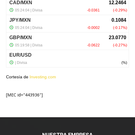
Cortesía de
Investing.com
[MEC id="443936"]
NUESTRA EMPRESA