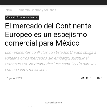
Inicio
Comercio Exterior y Aduanas
Comercio Exterior y Aduanas
El mercado del Continente
Europeo es un espejismo
comercial para México
Los inminentes conflictos con Estados Unidos obliga a
voltear a otros mercados, sin embargo, sustituir el
comercio con Norteamérica luce complicado para los
comerciantes mexicanos
31 julio, 2019
1069
0
Facebook
X
Pinterest
Advertisement