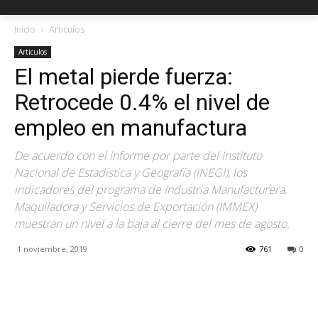
Inicio
Articulos
Articulos
El metal pierde fuerza:
Retrocede 0.4% el nivel de
empleo en manufactura
De acuerdo con el informe por parte del Instituto
Nacional de Estadística y Geografía (INEGI), los
indicadores del programa de Industria Manufacturera,
Maquiladora y Servicios de Exportación (IMMEX)
muestran un nivel a la baja al cierre del mes de agosto.
1 noviembre, 2019
761
0
Facebook
X
Pinterest