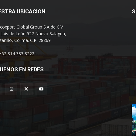
ESTRA UBICACION
S
coxport Global Group S.A de C.V
 Luis de León 527 Nuevo Salagua,
anillo, Colima. C.P. 28869
 +52 314 333 3222
UENOS EN REDES