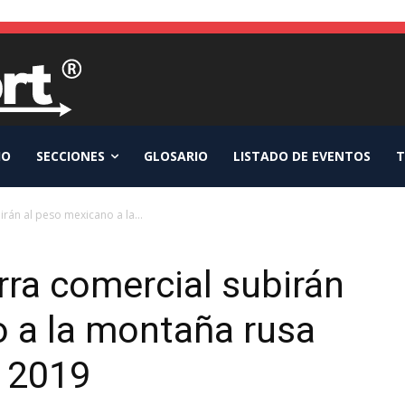
IO
SECCIONES
GLOSARIO
LISTADO DE EVENTOS
T
irán al peso mexicano a la...
rra comercial subirán
o a la montaña rusa
e 2019