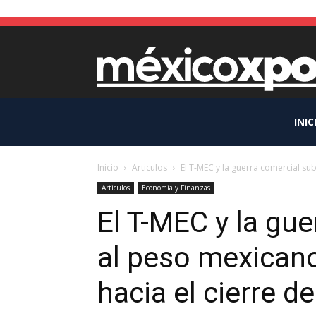
INIC
Inicio
Articulos
El T-MEC y la guerra comercial sub
Articulos
Economia y Finanzas
El T-MEC y la gue
al peso mexican
hacia el cierre d