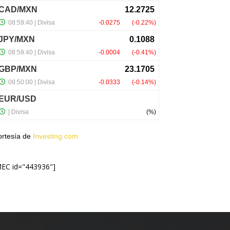
ortesía de
Investing.com
MEC id="443936"]