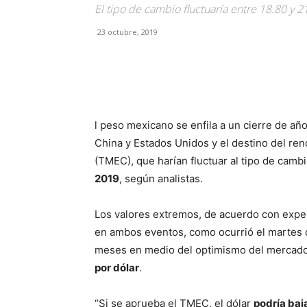
El tipo de cambio fluctuaría entre 18.80 y 2
23 octubre, 2019
Facebook
X
Pinterest
l peso mexicano se enfila a un cierre de año
China y Estados Unidos y el destino del re
(TMEC), que harían fluctuar al tipo de camb
2019
, según analistas.
Los valores extremos, de acuerdo con expe
en ambos eventos, como ocurrió el martes c
meses en medio del optimismo del mercado
por dólar
.
“Si se aprueba el TMEC, el dólar
podría baj