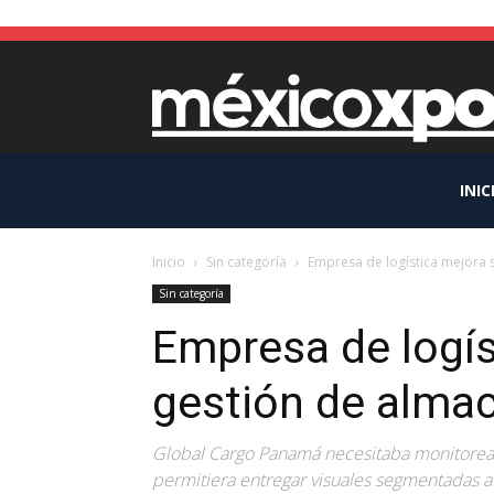
INIC
Inicio
Sin categoría
Empresa de logística mejora 
Sin categoría
Empresa de logís
gestión de alma
Global Cargo Panamá necesitaba monitorea
permitiera entregar visuales segmentadas a 