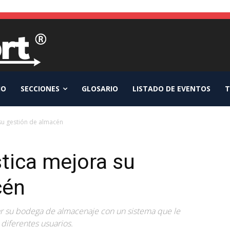
IO
SECCIONES
GLOSARIO
LISTADO DE EVENTOS
T
su gestión de almacén
tica mejora su
cén
r su bodega de almacenaje con un sistema que le
diferentes usuarios.