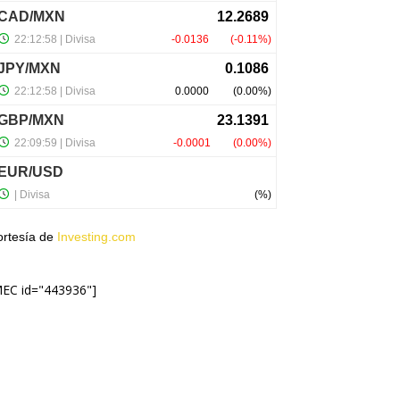
ortesía de
Investing.com
MEC id="443936"]