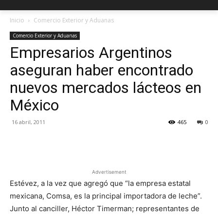
Inicio
Comercio Exterior y Aduanas
Comercio Exterior y Aduanas
Empresarios Argentinos
aseguran haber encontrado
nuevos mercados lácteos en
México
16 abril, 2011
465
0
Facebook
X
Pinterest
Advertisement
E
stévez, a la vez que agregó que “la empresa estatal
mexicana, Comsa, es la principal importadora de leche”.
Junto al canciller, Héctor Timerman; representantes de