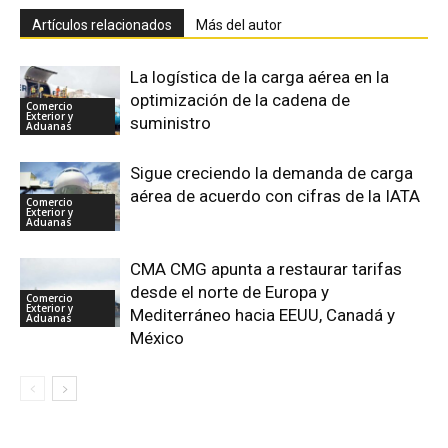
Artículos relacionados
Más del autor
La logística de la carga aérea en la
optimización de la cadena de
Comercio
Exterior y
suministro
Aduanas
Sigue creciendo la demanda de carga
aérea de acuerdo con cifras de la IATA
Comercio
Exterior y
Aduanas
CMA CMG apunta a restaurar tarifas
desde el norte de Europa y
Comercio
Exterior y
Mediterráneo hacia EEUU, Canadá y
Aduanas
México