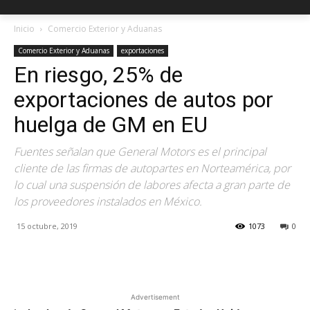
Inicio
Comercio Exterior y Aduanas
Comercio Exterior y Aduanas
exportaciones
En riesgo, 25% de
exportaciones de autos por
huelga de GM en EU
Fuentes señalan que General Motors es el principal
cliente de las firmas de autopartes en Norteamérica, por
lo cual una suspensión de labores afecta a gran parte de
los proveedores instalados en México.
15 octubre, 2019
1073
0
Facebook
X
Pinterest
Advertisement