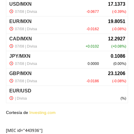
Cortesía de
Investing.com
[MEC id="443936"]