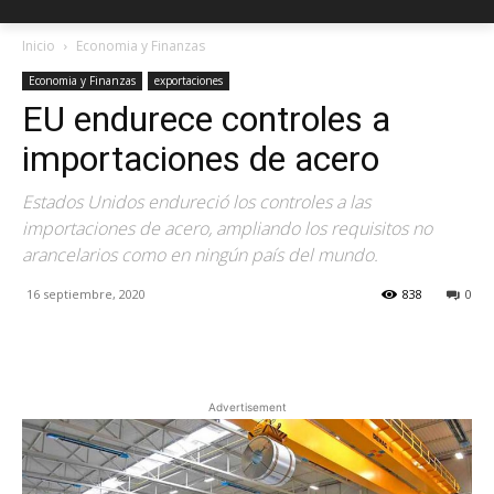
Inicio
Economia y Finanzas
Economia y Finanzas
exportaciones
EU endurece controles a
importaciones de acero
Estados Unidos endureció los controles a las
importaciones de acero, ampliando los requisitos no
arancelarios como en ningún país del mundo.
16 septiembre, 2020
838
0
Facebook
X
Pinterest
Advertisement