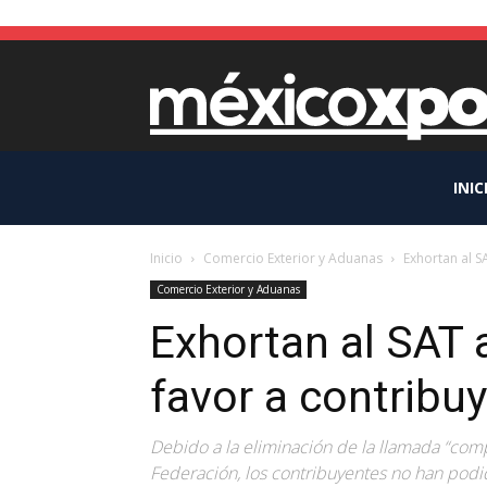
INIC
Inicio
Comercio Exterior y Aduanas
Exhortan al S
Comercio Exterior y Aduanas
Exhortan al SAT 
favor a contribu
Debido a la eliminación de la llamada “comp
Federación, los contribuyentes no han podid