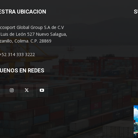
ESTRA UBICACION
S
coxport Global Group S.A de C.V
 Luis de León 527 Nuevo Salagua,
anillo, Colima. C.P. 28869
 +52 314 333 3222
UENOS EN REDES