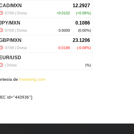
ortesía de
Investing.com
MEC id="443936"]