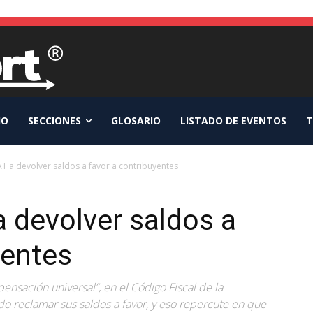
IO
SECCIONES
GLOSARIO
LISTADO DE EVENTOS
T
AT a devolver saldos a favor a contribuyentes
a devolver saldos a
yentes
ensación universal”, en el Código Fiscal de la
o reclamar sus saldos a favor, y eso repercute en que