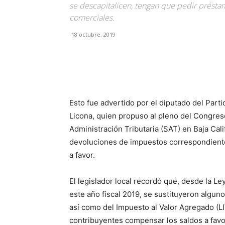
se descapitalicen, tengan que pedir préstam
comerciales.
18 octubre, 2019
Facebook
X
Pinterest
Esto fue advertido por el diputado del Parti
Licona, quien propuso al pleno del Congreso
Administración Tributaria (SAT) en Baja Cali
devoluciones de impuestos correspondiente
a favor.
El legislador local recordó que, desde la Ley
este año fiscal 2019, se sustituyeron alguno
así como del Impuesto al Valor Agregado (LIV
contribuyentes compensar los saldos a favo