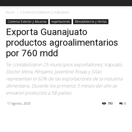
Inicio
Comercio Exterior y Aduanas
Comercio Exterior y Aduanas
exportaciones
Mercadotecnia y Ventas
Exporta Guanajuato
productos agroalimentarios
por 760 mdd
Se contabilizaron 25 municipios exportadores; Irapuato,
Doctor Mora, Pénjamo, Juventino Rosas y Silao
representan el 62% de las exportaciones de la industria
alimentaria. Durante los primeros 5 meses del año se
enviaron productos a 58 países.
17 agosto, 2020
790
0
Facebook
X
Pinterest