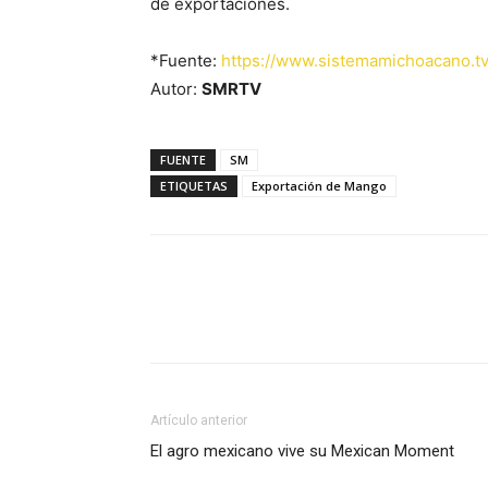
de exportaciones.
*Fuente:
https://www.sistemamichoacano.tv
Autor:
SMRTV
FUENTE
SM
ETIQUETAS
Exportación de Mango
Facebook
X
Pinterest
Artículo anterior
El agro mexicano vive su Mexican Moment