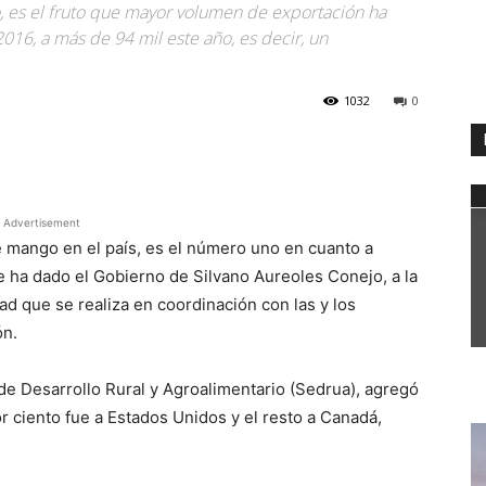
, es el fruto que mayor volumen de exportación ha
2016, a más de 94 mil este año, es decir, un
1032
0
WhatsApp
Advertisement
e mango en el país, es el número uno en cuanto a
ue ha dado el Gobierno de Silvano Aureoles Conejo, a la
ad que se realiza en coordinación con las y los
ón.
 de Desarrollo Rural y Agroalimentario (Sedrua), agregó
r ciento fue a Estados Unidos y el resto a Canadá,