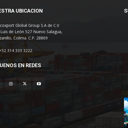
ESTRA UBICACION
S
coxport Global Group S.A de C.V
 Luis de León 527 Nuevo Salagua,
anillo, Colima. C.P. 28869
 +52 314 333 3222
UENOS EN REDES