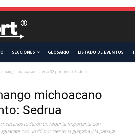
IO
SECCIONES
GLOSARIO
LISTADO DE EVENTOS
T
de mango michoacano creció 52 por ciento: Sedrua
 mango michoacano
ento: Sedrua
michoacanos tuvieron un repunte importante con
l aguacate con un 46 por ciento, la guayaba y la papaya