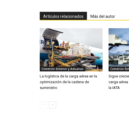
Artículos relacionados
Más del autor
Comercio Exterior y Aduanas
Comercio Ext
La logística de la carga aérea en la
Sigue creci
optimización de la cadena de
carga aérea
suministro
la IATA