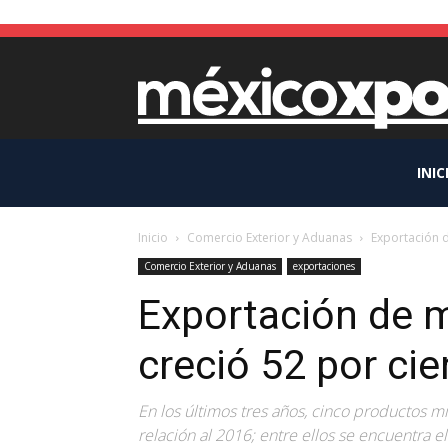
INIC
Inicio
Comercio Exterior y Aduanas
Exportación 
Comercio Exterior y Aduanas
exportaciones
Exportación de
creció 52 por ci
En los últimos tres años, cinco productos 
relación al 2016; entre ellos se encuentra e