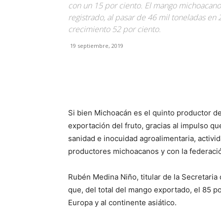
con un 15 por ciento. El mango michoacano
registrado, al pasar de 46 mil toneladas en 
crecimiento 52 por ciento.
19 septiembre, 2019
Facebook
X
Pinterest
Si bien Michoacán es el quinto productor d
exportación del fruto, gracias al impulso q
sanidad e inocuidad agroalimentaria, activid
productores michoacanos y con la federaci
Rubén Medina Niño, titular de la Secretaria
que, del total del mango exportado, el 85 po
Europa y al continente asiático.