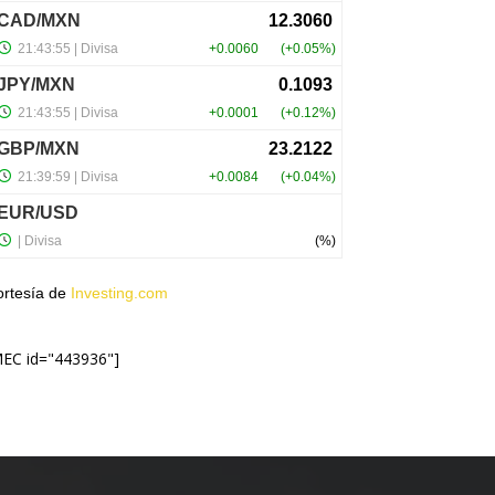
ortesía de
Investing.com
MEC id="443936"]