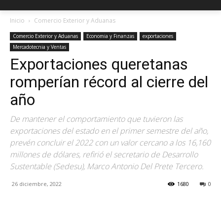
Inicio
Comercio Exterior y Aduanas
Comercio Exterior y Aduanas
Economia y Finanzas
exportaciones
Mercadotecnia y Ventas
Exportaciones queretanas
romperían récord al cierre del
año
De mantener el comportamiento que tuvieron las
exportaciones del estado en el primer semestre del año,
prevén concluir el 2022 con un valor cercano a los 16,160
millones de dólares, refirió el secretario de Desarrollo
Sustentable (Sedesu), Marco Antonio Del Prete Tercero.
26 diciembre, 2022
1680
0
Facebook
X
Pinterest