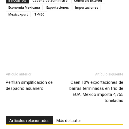
ETIQUETAS
Cadena de Suministro
Comercio Exterior
Economía Mexicana
Exportaciones
Importaciones
Mexicoxport
T-MEC
Facebook
X
Pinterest
Artículo anterior
Artículo siguiente
Perfilan simplificación de
Caen 10% exportaciones de
despacho aduanero
barras terminadas en frío de
EUA; México importa 4,755
toneladas
Artículos relacionados
Más del autor