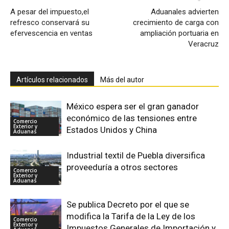
A pesar del impuesto,el
Aduanales advierten
refresco conservará su
crecimiento de carga con
efervescencia en ventas
ampliación portuaria en
Veracruz
Artículos relacionados
Más del autor
México espera ser el gran ganador
económico de las tensiones entre
Comercio
Exterior y
Estados Unidos y China
Aduanas
Industrial textil de Puebla diversifica
proveeduría a otros sectores
Comercio
Exterior y
Aduanas
Se publica Decreto por el que se
modifica la Tarifa de la Ley de los
Comercio
Exterior y
Impuestos Generales de Importación y