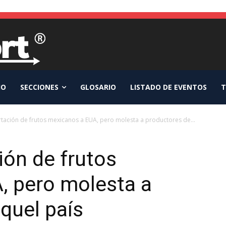
IO
SECCIONES
GLOSARIO
LISTADO DE EVENTOS
T
tación de frutos mexicanos a EUA, pero molesta a productores de...
ión de frutos
, pero molesta a
quel país