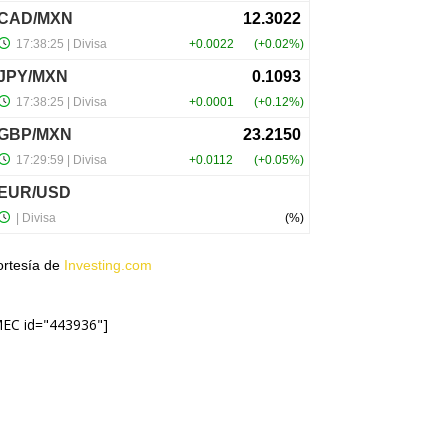
ortesía de
Investing.com
MEC id="443936"]