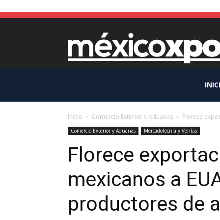
INIC
Inicio
Comercio Exterior y Aduanas
Florece expor
Comercio Exterior y Aduanas
Mercadotecnia y Ventas
Florece exportac
mexicanos a EUA
productores de a