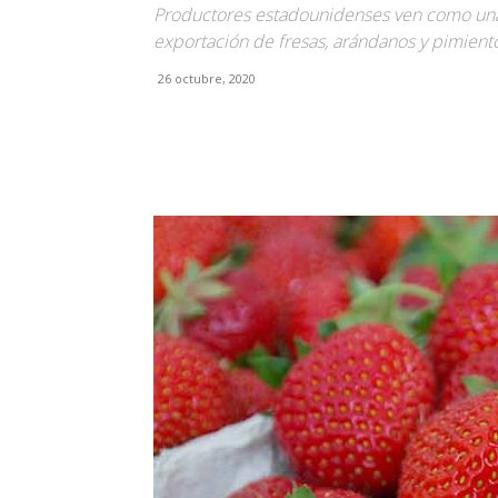
Productores estadounidenses ven como una
exportación de fresas, arándanos y pimiento
26 octubre, 2020
Facebook
X
Pinterest