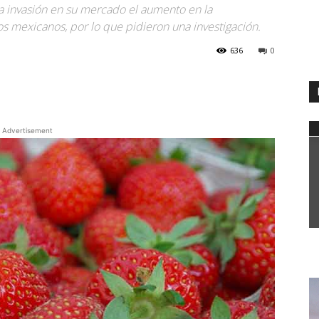
 invasión en su mercado el aumento en la
s mexicanos, por lo que pidieron una investigación.
636
0
WhatsApp
Advertisement