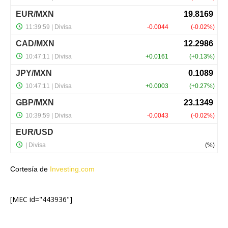
Cortesía de
Investing.com
[MEC id="443936"]