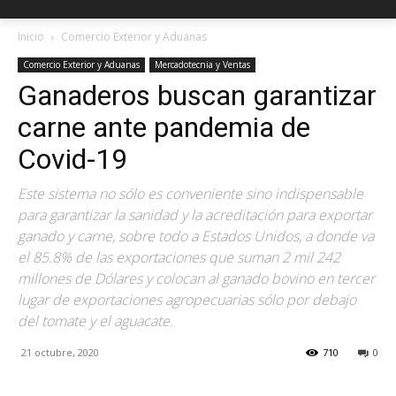
Inicio
Comercio Exterior y Aduanas
Comercio Exterior y Aduanas
Mercadotecnia y Ventas
Ganaderos buscan garantizar
carne ante pandemia de
Covid-19
Este sistema no sólo es conveniente sino indispensable
para garantizar la sanidad y la acreditación para exportar
ganado y carne, sobre todo a Estados Unidos, a donde va
el 85.8% de las exportaciones que suman 2 mil 242
millones de Dólares y colocan al ganado bovino en tercer
lugar de exportaciones agropecuarias sólo por debajo
del tomate y el aguacate.
21 octubre, 2020
710
0
Facebook
X
Pinterest