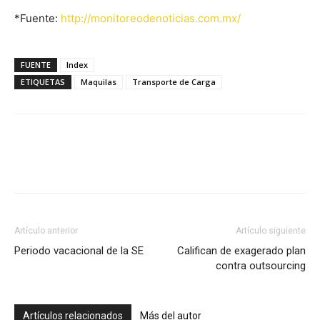
*Fuente:
http://monitoreodenoticias.com.mx/
FUENTE
Index
ETIQUETAS
Maquilas
Transporte de Carga
Facebook
X
Pinterest
Artículo anterior
Artículo siguiente
Periodo vacacional de la SE
Califican de exagerado plan
contra outsourcing
Artículos relacionados
Más del autor