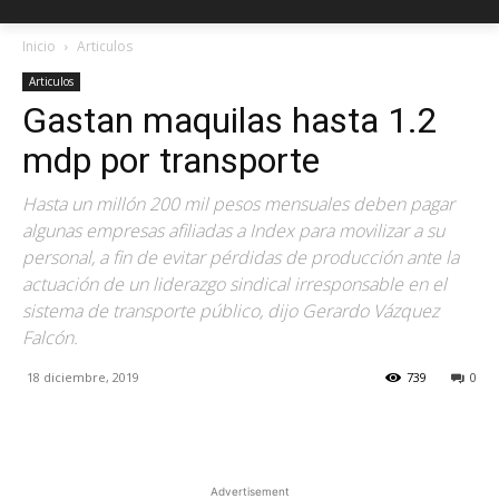
Inicio
Articulos
Articulos
Gastan maquilas hasta 1.2
mdp por transporte
Hasta un millón 200 mil pesos mensuales deben pagar
algunas empresas afiliadas a Index para movilizar a su
personal, a fin de evitar pérdidas de producción ante la
actuación de un liderazgo sindical irresponsable en el
sistema de transporte público, dijo Gerardo Vázquez
Falcón.
18 diciembre, 2019
739
0
Facebook
X
Pinterest
Advertisement