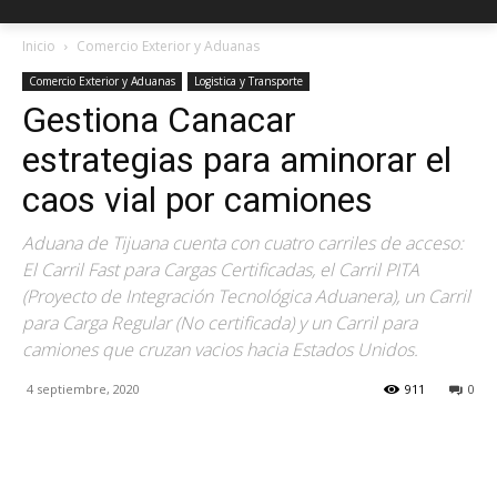
Inicio
Comercio Exterior y Aduanas
Comercio Exterior y Aduanas
Logistica y Transporte
Gestiona Canacar
estrategias para aminorar el
caos vial por camiones
Aduana de Tijuana cuenta con cuatro carriles de acceso:
El Carril Fast para Cargas Certificadas, el Carril PITA
(Proyecto de Integración Tecnológica Aduanera), un Carril
para Carga Regular (No certificada) y un Carril para
camiones que cruzan vacios hacia Estados Unidos.
4 septiembre, 2020
911
0
Facebook
X
Pinterest