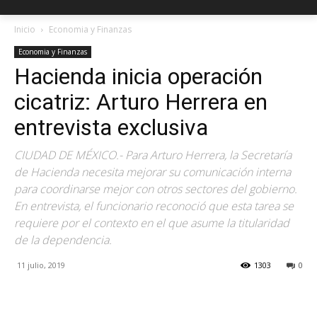
Inicio
Economia y Finanzas
Economia y Finanzas
Hacienda inicia operación
cicatriz: Arturo Herrera en
entrevista exclusiva
CIUDAD DE MÉXICO.- Para Arturo Herrera, la Secretaría
de Hacienda necesita mejorar su comunicación interna
para coordinarse mejor con otros sectores del gobierno.
En entrevista, el funcionario reconoció que esta tarea se
requiere por el contexto en el que asume la titularidad
de la dependencia.
11 julio, 2019
1303
0
Facebook
X
Pinterest