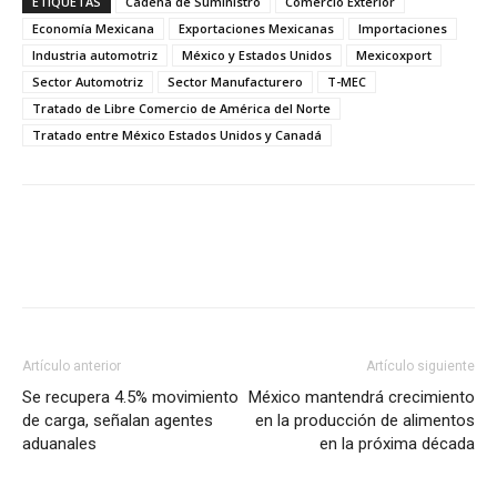
ETIQUETAS
Cadena de Suministro
Comercio Exterior
Economía Mexicana
Exportaciones Mexicanas
Importaciones
Industria automotriz
México y Estados Unidos
Mexicoxport
Sector Automotriz
Sector Manufacturero
T-MEC
Tratado de Libre Comercio de América del Norte
Tratado entre México Estados Unidos y Canadá
Facebook
X
Pinterest
Artículo anterior
Artículo siguiente
Se recupera 4.5% movimiento
México mantendrá crecimiento
de carga, señalan agentes
en la producción de alimentos
aduanales
en la próxima década