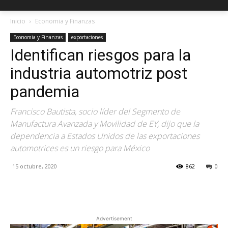
Inicio
Economia y Finanzas
Economia y Finanzas
exportaciones
Identifican riesgos para la
industria automotriz post
pandemia
Francisco Bautista, socio líder del Segmento de
Manufactura Avanzada y Movilidad de EY, dijo que la
dependencia a Estados Unidos de las exportaciones
automotrices es un riesgo para México
15 octubre, 2020
862
0
Facebook
X
Pinterest
Advertisement