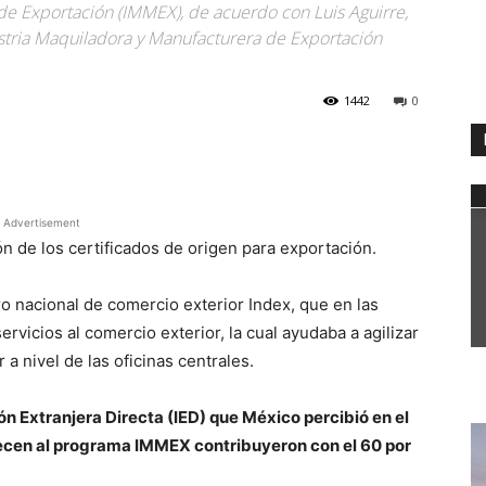
de Exportación (IMMEX), de acuerdo con Luis Aguirre,
stria Maquiladora y Manufacturera de Exportación
1442
0
WhatsApp
Advertisement
ión de los certificados de origen para exportación.
o nacional de comercio exterior Index, que en las
rvicios al comercio exterior, la cual ayudaba a agilizar
a nivel de las oficinas centrales.
ión Extranjera Directa (IED) que México percibió en el
ecen al programa IMMEX contribuyeron con el 60 por