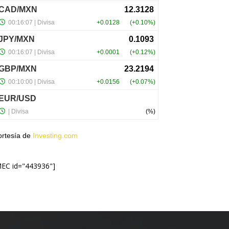
ortesía de
Investing.com
MEC id="443936"]