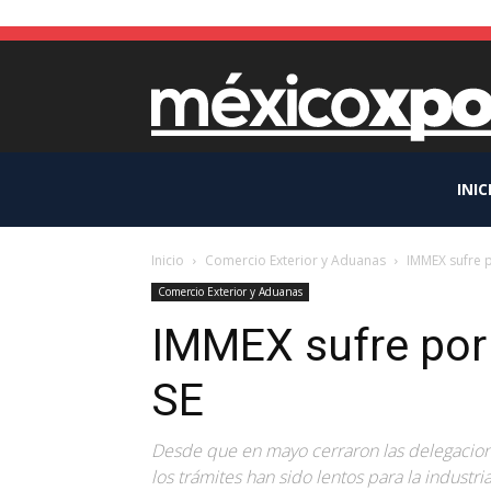
INIC
Inicio
Comercio Exterior y Aduanas
IMMEX sufre p
Comercio Exterior y Aduanas
IMMEX sufre por 
SE
Desde que en mayo cerraron las delegacione
los trámites han sido lentos para la industr