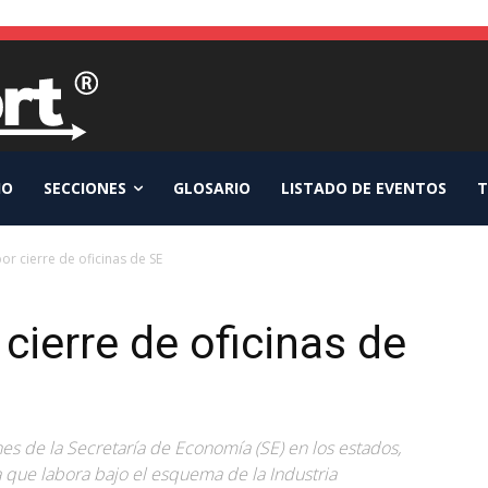
IO
SECCIONES
GLOSARIO
LISTADO DE EVENTOS
T
or cierre de oficinas de SE
cierre de oficinas de
s de la Secretaría de Economía (SE) en los estados,
ia que labora bajo el esquema de la Industria