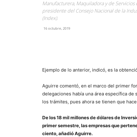
Manufacturera, Maquiladora y de Servicios 
presidente del Consejo Nacional de la Indu
(Index).
16 octubre, 2019
Facebook
X
Pinterest
Ejemplo de lo anterior, indicó, es la obtenc
Aguirre comentó, en el marco del primer for
delegaciones había una área específica de se
los trámites, pues ahora se tienen que hacer 
De los 18 mil millones de dólares de Invers
primer semestre, las empresas que perten
ciento, añadió Aguirre.