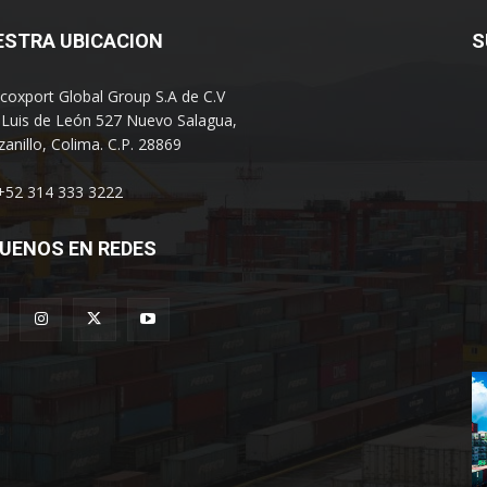
ESTRA UBICACION
S
coxport Global Group S.A de C.V
 Luis de León 527 Nuevo Salagua,
anillo, Colima. C.P. 28869
 +52 314 333 3222
UENOS EN REDES