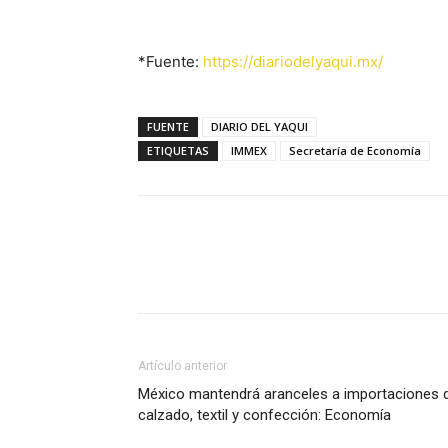
*Fuente:
https://diariodelyaqui.mx/
FUENTE
DIARIO DEL YAQUI
ETIQUETAS
IMMEX
Secretaría de Economía
Facebook
X
Pinterest
Artículo anterior
México mantendrá aranceles a importaciones 
calzado, textil y confección: Economía