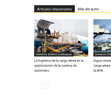
Artículos relacionados
Más del autor
Comercio Exterior y Aduanas
Comercio Ext
La logística de la carga aérea en la
Sigue creci
optimización de la cadena de
carga aérea
suministro
la IATA