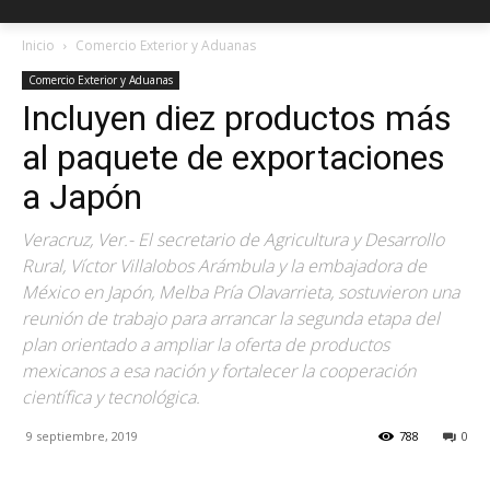
Inicio
Comercio Exterior y Aduanas
Comercio Exterior y Aduanas
Incluyen diez productos más
al paquete de exportaciones
a Japón
Veracruz, Ver.- El secretario de Agricultura y Desarrollo
Rural, Víctor Villalobos Arámbula y la embajadora de
México en Japón, Melba Pría Olavarrieta, sostuvieron una
reunión de trabajo para arrancar la segunda etapa del
plan orientado a ampliar la oferta de productos
mexicanos a esa nación y fortalecer la cooperación
científica y tecnológica.
9 septiembre, 2019
788
0
Facebook
X
Pinterest