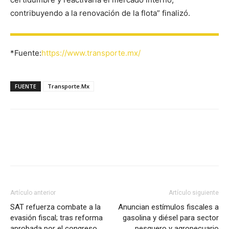
contribuyendo a la renovación de la flota” finalizó.
*Fuente:
https://www.transporte.mx/
FUENTE
Transporte.Mx
Facebook
X
Pinterest
Artículo anterior
Artículo siguiente
SAT refuerza combate a la
Anuncian estímulos fiscales a
evasión fiscal; tras reforma
gasolina y diésel para sector
aprobada por el congreso
pesquero y agropecuario