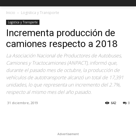
Inicio
Logistica y Transporte
Logistica y Transporte
Incrementa producción de
camiones respecto a 2018
La Asociación Nacional de Productores de Autobuses,
Camiones y Tractocamiones (ANPACT), informó que,
durante el pasado mes de octubre, la producción de
vehículos de autotransporte alcanzó un total de 17,391
unidades, lo que representa un incremento del 2.7%,
respecto al mismo mes del año pasado.
31 diciembre, 2019
642
0
Facebook
X
Pinterest
Advertisement